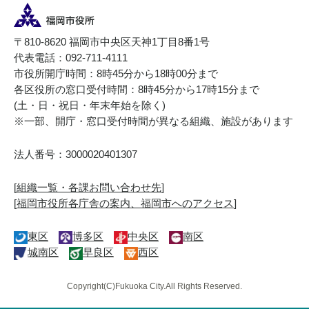
〒810-8620 福岡市中央区天神1丁目8番1号
代表電話：092-711-4111
市役所開庁時間：8時45分から18時00分まで
各区役所の窓口受付時間：8時45分から17時15分まで
(土・日・祝日・年末年始を除く)
※一部、開庁・窓口受付時間が異なる組織、施設があります
法人番号：3000020401307
[
組織一覧・各課お問い合わせ先
]
[
福岡市役所各庁舎の案内、福岡市へのアクセス
]
東区
博多区
中央区
南区
城南区
早良区
西区
Copyright(C)Fukuoka City.All Rights Reserved.