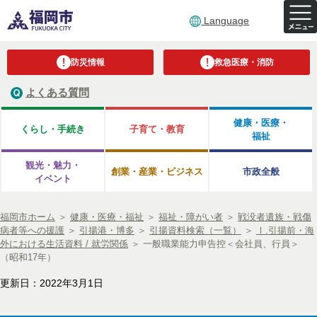
Language
防災情報
救急医療・消防
よくある質問
健康・医療・
くらし・手続き
子育て・教育
福祉
観光・魅力・
創業・産業・ビジネス
市政全般
イベント
福岡市ホーム
＞
健康・医療・福祉
＞
福祉・障がい者
＞
戦没者遺族・戦傷
病者等への援護
＞
引揚港・博多
＞
引揚資料検索（一覧）
＞
Ⅰ.引揚前・海
外における生活資料 / 就労関係
＞
一般職業能力申告控＜会社員、行員＞
（昭和17年）
更新日：2022年3月1日