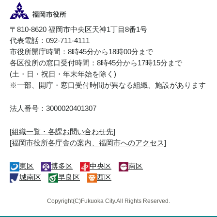
〒810-8620 福岡市中央区天神1丁目8番1号
代表電話：092-711-4111
市役所開庁時間：8時45分から18時00分まで
各区役所の窓口受付時間：8時45分から17時15分まで
(土・日・祝日・年末年始を除く)
※一部、開庁・窓口受付時間が異なる組織、施設があります
法人番号：3000020401307
[
組織一覧・各課お問い合わせ先
]
[
福岡市役所各庁舎の案内、福岡市へのアクセス
]
東区
博多区
中央区
南区
城南区
早良区
西区
Copyright(C)Fukuoka City.All Rights Reserved.