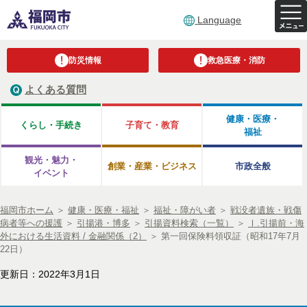
Language
防災情報
救急医療・消防
よくある質問
健康・医療・
くらし・手続き
子育て・教育
福祉
観光・魅力・
創業・産業・ビジネス
市政全般
イベント
福岡市ホーム
＞
健康・医療・福祉
＞
福祉・障がい者
＞
戦没者遺族・戦傷
病者等への援護
＞
引揚港・博多
＞
引揚資料検索（一覧）
＞
Ⅰ.引揚前・海
外における生活資料 / 金融関係（2）
＞
第一回保険料領収証（昭和17年7月
22日）
更新日：2022年3月1日