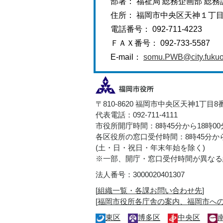
部署： 福祉局 総務企画部 総務
住所： 福岡市中央区天神１丁
電話番号： 092-711-4223
ＦＡＸ番号： 092-733-5587
E-mail：
somu.PWB@city.fukuok
〒810-8620 福岡市中央区天神1丁目8
代表電話：092-711-4111
市役所開庁時間：8時45分から18時0
各区役所の窓口受付時間：8時45分から
(土・日・祝日・年末年始を除く)
※一部、開庁・窓口受付時間が異なる
法人番号：3000020401307
[
組織一覧・各課お問い合わせ先
]
[
福岡市役所各庁舎の案内、福岡市へ
東区
博多区
中央区