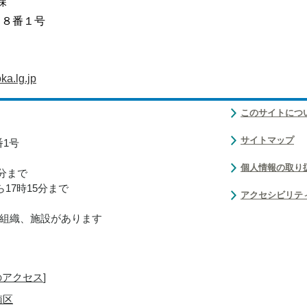
課
目８番１号
a.lg.jp
このサイトにつ
サイトマップ
番1号
個人情報の取り
0分まで
17時15分まで
アクセシビリテ
組織、施設があります
のアクセス
]
南区