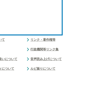
いて
リンク・著作権等
行政機関等リンク集
扱いについて
音声読み上げについて
ィについて
ルビ振りについて