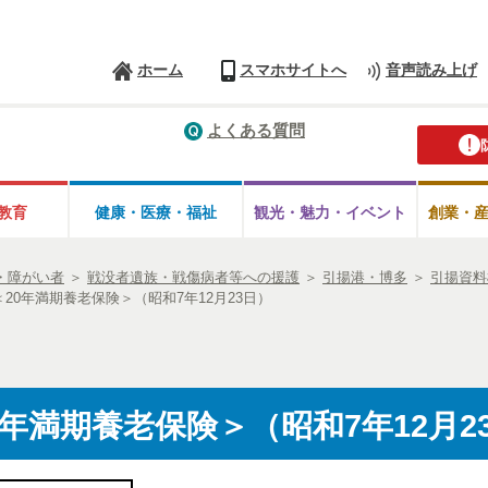
ホーム
スマホサイトへ
音声読み上げ
よくある質問
教育
健康・医療・
福祉
観光・魅力・
イベント
創業・
・障がい者
＞
戦没者遺族・戦傷病者等への援護
＞
引揚港・博多
＞
引揚資料
20年満期養老保険＞（昭和7年12月23日）
年満期養老保険＞（昭和7年12月2