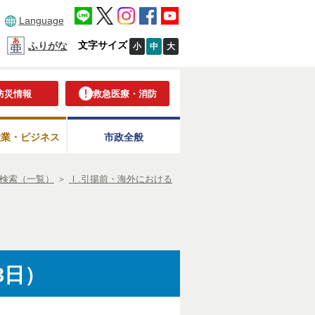
Language
文字サイズ
ふりがな
小
中
大
防災情報
救急医療・消防
産業・ビジネス
市政全般
検索（一覧）
＞
Ⅰ.引揚前・海外における
3日）