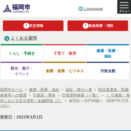
Language
防災情報
救急医療・消防
よくある質問
健康・医療・
くらし・手続き
子育て・教育
福祉
観光・魅力・
創業・産業・ビジネス
市政全般
イベント
福岡市ホーム
＞
健康・医療・福祉
＞
福祉・障がい者
＞
戦没者遺族・戦傷
病者等への援護
＞
引揚港・博多
＞
引揚資料検索（一覧）
＞
Ⅰ.引揚前・海
外における生活資料 / 金融関係（2）
＞
仮預証＜31円44銭＞（昭和7年12月
16日）
更新日：2022年3月1日