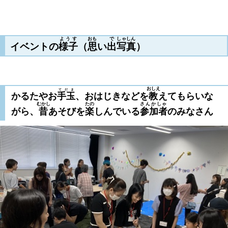
ようす
おも
で
しゃしん
イベントの
様子
（
思
い
出
写真
）
おしえ
てだま
かるたやお
手玉
、おはじきなどを
教
えてもらいな
むかし
たの
さんかしゃ
がら、
昔
あそびを
楽
しんでいる
参加者
のみなさん