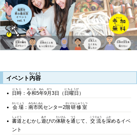
ないよう
イベント
内容
にちじ
れいわ
ねん
がつ
にちようび
日時
：
令和
5
年
9
月
3日（
日曜日
）
かいじょう
みなみしみん
かい
けんしゅうしつ
会場
：
南市民
センター2
階
研修室
しょどう
あそ
たいけん
つう
こうりゅう
ふか
書道
とむかし
遊
びの
体験
を
通
じて、
交流
を
深
めるイベ
ント