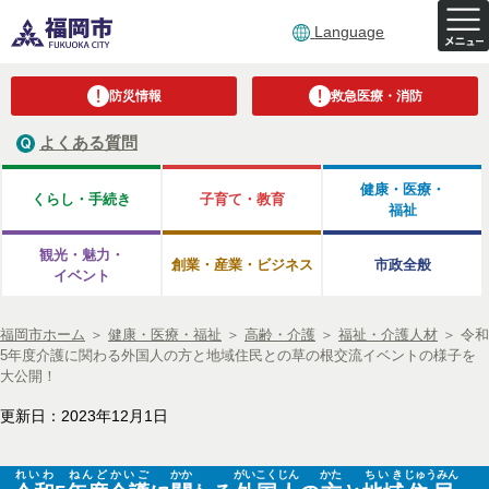
Language
防災情報
救急医療・消防
よくある質問
健康・医療・
くらし・手続き
子育て・教育
福祉
観光・魅力・
創業・産業・ビジネス
市政全般
イベント
福岡市ホーム
＞
健康・医療・福祉
＞
高齢・介護
＞
福祉・介護人材
＞
令和
5年度介護に関わる外国人の方と地域住民との草の根交流イベントの様子を
大公開！
更新日：2023年12月1日
れいわ
ねんど
かいご
かか
がいこくじん
かた
ちいき
じゅうみん