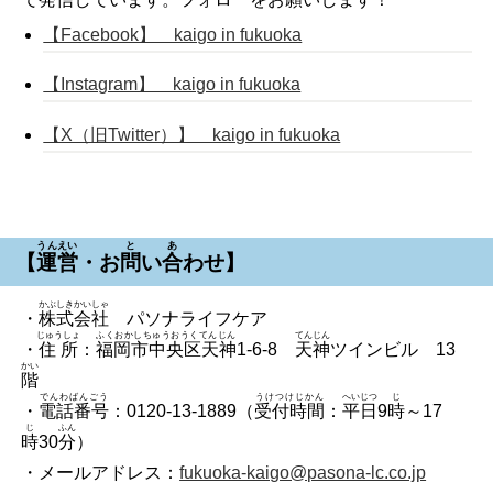
【Facebook】 kaigo in fukuoka
【Instagram】 kaigo in fukuoka
【X（旧Twitter）】 kaigo in fukuoka
うんえい
と
あ
【
運営
・お
問
い
合
わせ】
かぶしきかいしゃ
・
株式会社
パソナライフケア
じゅうしょ
ふくおかしちゅうおうくてんじん
てんじん
・
住所
：
福岡市中央区天神
1-6-8
天神
ツインビル 13
かい
階
でんわばんごう
うけつけじかん
へいじつ
じ
・
電話番号
：0120-13-1889（
受付時間
：
平日
9
時
～17
じ
ふん
時
30
分
）
・メールアドレス：
fukuoka-kaigo@pasona-lc.co.jp