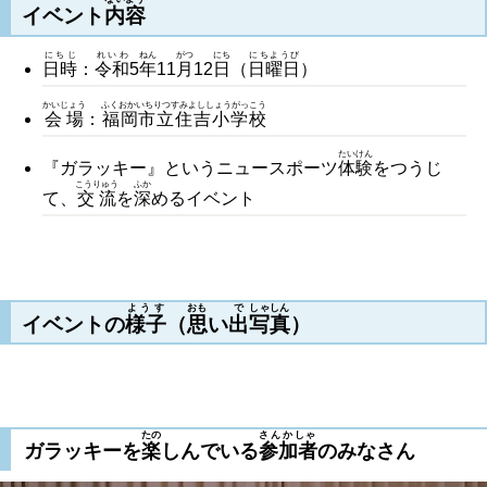
イベント
内容
にちじ
れいわ
ねん
がつ
にち
にちようび
日時
：
令和
5
年
11
月
12
日
（
日曜日
）
かいじょう
ふくおかいちりつすみよししょうがっこう
会場
：
福岡市立住吉小学校
たいけん
『ガラッキー』というニュースポーツ
体験
をつうじ
こうりゅう
ふか
て、
交流
を
深
めるイベント
ようす
おも
で
しゃしん
イベントの
様子
（
思
い
出
写真
）
たの
さんかしゃ
ガラッキーを
楽
しんでいる
参加者
のみなさん