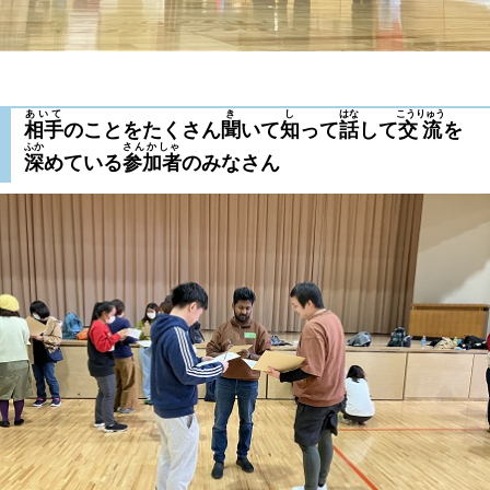
あいて
き
し
はな
こうりゅう
相手
のことをたくさん
聞
いて
知
って
話
して
交流
を
ふか
さんかしゃ
深
めている
参加者
のみなさん