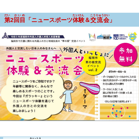
だい
かいめ
たいけん
こうりゅうかい
第
2
回目
「ニュースポーツ
体験
＆
交流会
」
ないよう