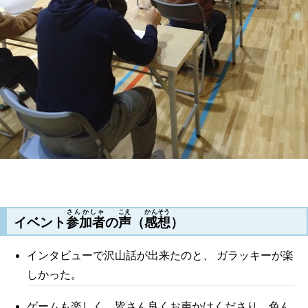
さんかしゃ
こえ
かんそう
イベント
参加者
の
声
（
感想
）
インタビューで沢山話が出来たのと、 ガラッキーが楽
しかった。
ゲームも楽しく、皆さん良くお声かけくださり、色ん