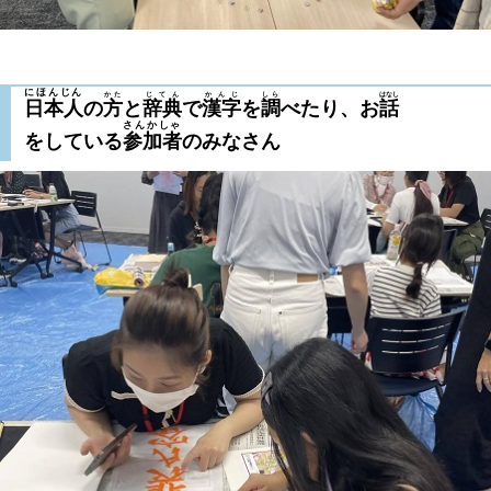
にほんじん
かた
じてん
かんじ
しら
はなし
日本人
の
方
と
辞典
で
漢字
を
調
べたり、お
話
さんかしゃ
をしている
参加者
のみなさん