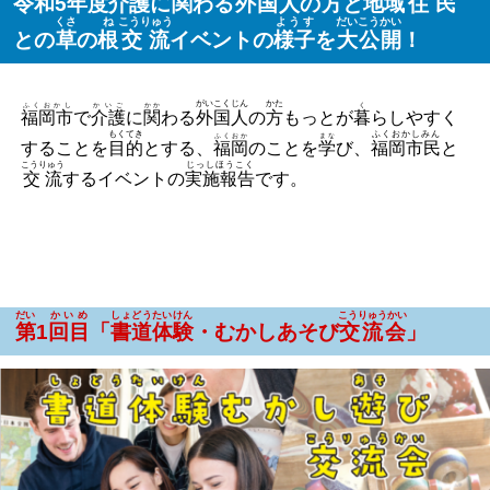
令和
5
年度
介護
に
関
わる
外国人
の
方
と
地域
住民
くさ
ね
こうりゅう
ようす
だいこうかい
との
草
の
根
交流
イベントの
様子
を
大公開
！
がいこくじん
かた
ふくおかし
かいご
かか
く
福岡市
で
介護
に
関
わる
外国人
の
方
もっと
が
暮
らしやすく
もくてき
ふくおかしみん
ふくおか
まな
することを
目的
とする、
福岡
のことを
学
び、
福岡市民
と
こうりゅう
じっしほうこく
交流
するイベントの
実施報告
です。
だい
かいめ
しょどうたいけん
こうりゅうかい
第
1
回目
「
書道体験
・むかしあそび
交流会
」