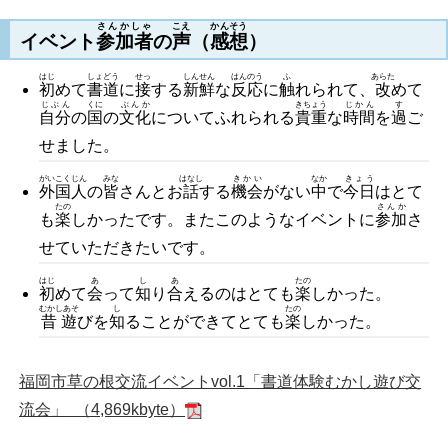
さんかしゃ
こえ
かんそう
イベント
参加者
の
声
（
感想
）
はじ
しょどう
せっ
しんせん
はんのう
ふ
あらた
初
めて
書道
に
接
する
新鮮
な
反応
に
触
れられて、
改
めて
じぶん
くに
ぶんか
きちょう
じかん
す
自分
の
国
の
文化
についてふれられる
貴重
な
時間
を
過
ご
せました。
がいこくじん
みな
はなし
きかい
なか
きょう
外国人
の
皆
さんとお
話
する
機会
がない
中
で
今日
はとて
たの
さんか
も
楽
しかったです。またこのようなイベントに
参加
さ
せていただきたいです。
はじ
あ
し
あ
たの
初
めて
会
って
知
り
合
えるのはとても
楽
しかった。
むかしあそ
し
たの
昔遊
びを
知
ることができてとても
楽
しかった。
福岡市草の根交流イベントvol.1「書道体験むかし遊び交
流会」 （4,869kbyte）