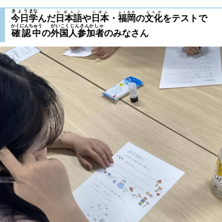
きょう
まな
にほんご
にほん
ふくおか
ぶんか
今日
学
んだ
日本語
や
日本
・
福岡
の
文化
をテストで
かくにんちゅう
がいこくじんさんかしゃ
確認中
の
外国人参加者
のみなさん