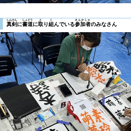
しんけん
しょどう
と
く
さんかしゃ
真剣
に
書道
に
取
り
組
んでいる
参加者
のみなさん