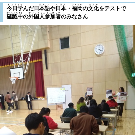
きょう
まな
にほんご
にほん
ふくおか
ぶんか
今日
学
んだ
日本語
や
日本
・
福岡
の
文化
をテストで
かくにんちゅう
がいこくじんさんかしゃ
確認中
の
外国人参加者
のみなさん