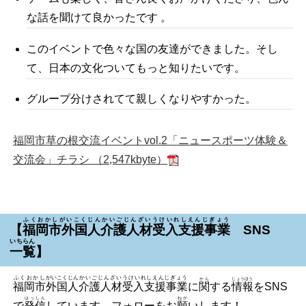
な話を聞けて良かったです 。
このイベントで色々な国の友達ができました。そし
て、日本の文化ついてもっと知りたいです。
グループ分けされてて親しくなりやすかった。
福岡市草の根交流イベントvol.2「ニュースポーツ体験＆
交流会」チラシ （2,547kbyte）
ふくおかしがいこくじんかいごじんざいうけいれしえんじぎょう
【
福岡市外国人介護人材受入支援事業
SNS
いちらん
一覧
】
ふくおかし
がいこくじん
かいごじんざい
うけいれしえんじぎょう
かん
じょうほう
福岡市
外国人
介護人材
受入支援事業
に
関
する
情報
をSNS
はっしん
ねが
で
発信
しています。フォローをお
願
いします！