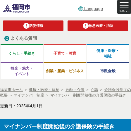
Language
防災情報
救急医療・消防
よくある質問
健康・医療・
くらし・手続き
子育て・教育
福祉
観光・魅力・
創業・産業・ビジネス
市政全般
イベント
福岡市ホーム
＞
健康・医療・福祉
＞
高齢・介護
＞
介護
＞
介護保険制度の
概要
＞
マイナンバー制度
＞
マイナンバー制度開始後の介護保険の手続き
更新日：2025年4月1日
マイナンバー制度開始後の介護保険の手続き