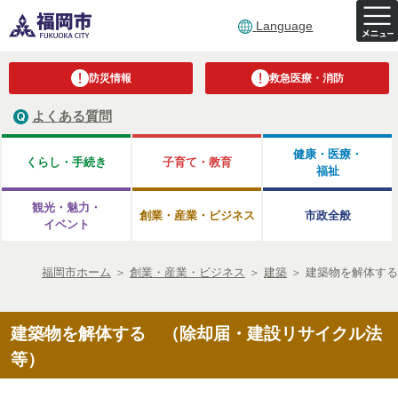
Language
防災情報
救急医療・消防
よくある質問
健康・医療・
くらし・手続き
子育て・教育
福祉
観光・魅力・
創業・産業・ビジネス
市政全般
イベント
福岡市ホーム
＞
創業・産業・ビジネス
＞
建築
＞
建築物を解体する
建築物を解体する （除却届・建設リサイクル法
等）