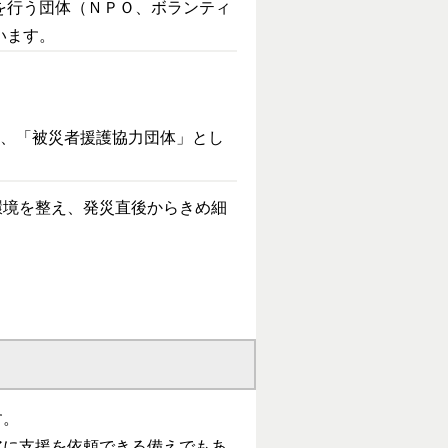
を行う団体（ＮＰＯ、ボランティ
います。
を、「被災者援護協力団体」とし
境を整え、発災直後からきめ細
す。
アに支援を依頼できる備えでもあ