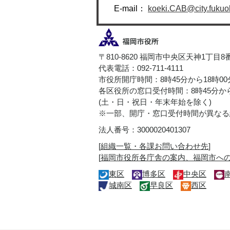
E-mail：
koeki.CAB@city.fukuok
〒810-8620 福岡市中央区天神1丁目8
代表電話：092-711-4111
市役所開庁時間：8時45分から18時0
各区役所の窓口受付時間：8時45分から
(土・日・祝日・年末年始を除く)
※一部、開庁・窓口受付時間が異なる
法人番号：3000020401307
[
組織一覧・各課お問い合わせ先
]
[
福岡市役所各庁舎の案内、福岡市へ
東区
博多区
中央区
城南区
早良区
西区