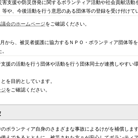
災害支援や防災啓発に関するボランティア活動や社会貢献活動
）等や、今後活動を行う意思のある団体等の登録を受け付けて
協議会のホームページ
をご確認ください。
7月から、被災者援護に協力するＮＰＯ・ボランティア団体等
ました。
援の活動を行う団体や活動を行う団体同士が連携しやすい環
とを目的としています。
ージ
をご確認ください。
険
中のボランティア自身のさまざまな事故によるけがを補償しま
の備えであるとともに、被災された方々が安心してボランティ