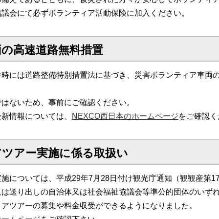
協議会にて必ずボランティア活動保険に加入ください。
両の高速道路無料措置
生時には道路整備特別措置法に基づき、災害ボランティア車両
ではないため、事前にご確認ください。
最新情報については、
NEXCO西日本のホームページ
をご確認く
アツアー実施に係る取扱い
施については、平成29年7月28日付け観光庁通知（観観産第1
又は送り出しの自治体又は社会福祉協議会等準公的団体のいず
ィアツアーの募集や料金収受ができるようになりました。