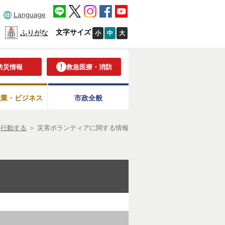
Language
文字サイズ
ふりがな
小
中
大
防災情報
救急医療・消防
産業・ビジネス
市政全般
＞
行動する
＞
災害ボランティアに関する情報