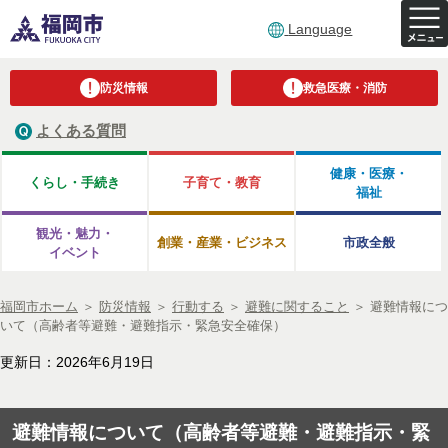
Language
防災情報
救急医療・消防
よくある質問
健康・医療・
くらし・手続き
子育て・教育
福祉
観光・魅力・
創業・産業・ビジネス
市政全般
イベント
福岡市ホーム
＞
防災情報
＞
行動する
＞
避難に関すること
＞
避難情報につ
いて（高齢者等避難・避難指示・緊急安全確保）
更新日：2026年6月19日
避難情報について（高齢者等避難・避難指示・緊