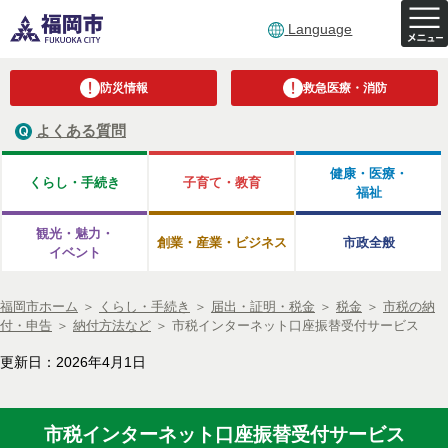
Language
防災情報
救急医療・消防
よくある質問
健康・医療・
くらし・手続き
子育て・教育
福祉
観光・魅力・
創業・産業・ビジネス
市政全般
イベント
福岡市ホーム
＞
くらし・手続き
＞
届出・証明・税金
＞
税金
＞
市税の納
付・申告
＞
納付方法など
＞
市税インターネット口座振替受付サービス
更新日：2026年4月1日
市税インターネット口座振替受付サービス