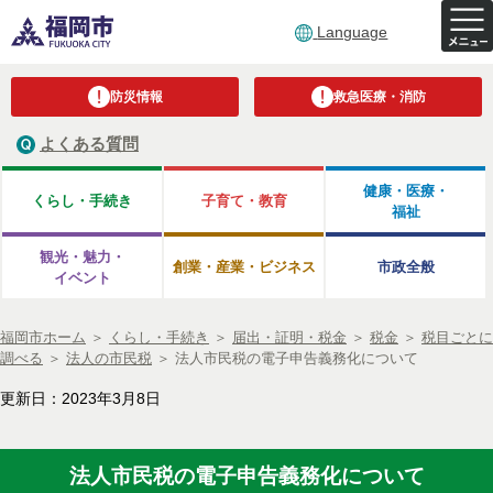
Language
防災情報
救急医療・消防
よくある質問
健康・医療・
くらし・手続き
子育て・教育
福祉
観光・魅力・
創業・産業・ビジネス
市政全般
イベント
福岡市ホーム
＞
くらし・手続き
＞
届出・証明・税金
＞
税金
＞
税目ごとに
調べる
＞
法人の市民税
＞
法人市民税の電子申告義務化について
更新日：2023年3月8日
法人市民税の電子申告義務化について