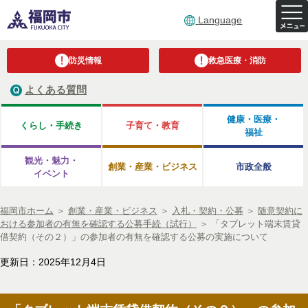
Language
防災情報
救急医療・消防
よくある質問
健康・医療・
くらし・手続き
子育て・教育
福祉
観光・魅力・
創業・産業・ビジネス
市政全般
イベント
福岡市ホーム
＞
創業・産業・ビジネス
＞
入札・契約・公募
＞
随意契約に
おける参加者の有無を確認する公募手続（試行）
＞
「タブレット端末賃貸
借契約（その２）」の参加者の有無を確認する公募の実施について
更新日：2025年12月4日