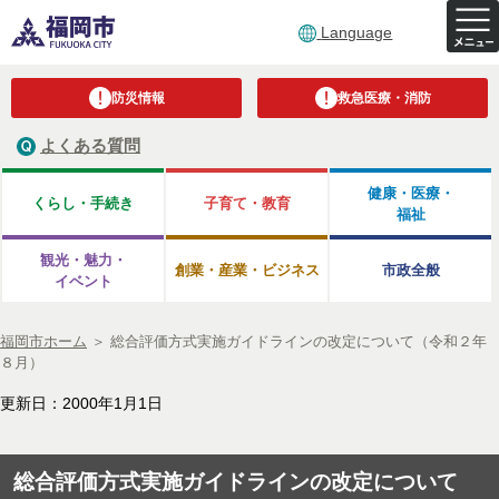
Language
防災情報
救急医療・消防
よくある質問
健康・医療・
くらし・手続き
子育て・教育
福祉
観光・魅力・
創業・産業・ビジネス
市政全般
イベント
福岡市ホーム
＞
総合評価方式実施ガイドラインの改定について（令和２年
８月）
更新日：2000年1月1日
総合評価方式実施ガイドラインの改定について