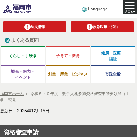
Language
防災情報
救急医療・消防
よくある質問
健康・医療・
くらし・手続き
子育て・教育
福祉
観光・魅力・
創業・産業・ビジネス
市政全般
イベント
福岡市ホーム
＞
令和８・９年度 競争入札参加資格審査申請要領等（工
事・製造）
更新日：2025年12月15日
資格審査申請