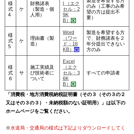
製造を希望する方
様
財務諸表
l （エク
のみ（工事のみ希
式
ケ
（製造・個
セル：2
望の方は提出不
4
人用）
9K
要）
B）
Word
製造を希望する方
様
理由書（製
（ワー
で、財務諸表を２
式
ケ
造）
ド：16
年分提出できない
5
KB）
方のみ
Excel
様
施工実績及
（エク
式
サ
び技術者に
セル：3
すべての申請者
６
ついて
6K
B）
「消費税・地方消費税納税証明書（その３（その３の２
又はその３の３）・未納税額のない証明用）」は以下の
ホームページをご覧ください。
※
水道局・交通局の様式は下記よりダウンロードしてく