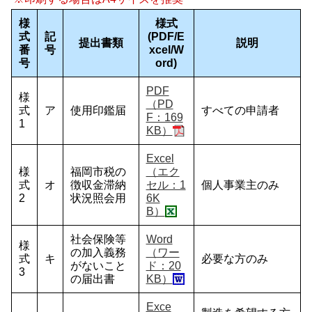
様
様式
式
記
(PDF/E
提出書類
説明
番
号
xcel/W
号
ord)
PDF
様
（PD
式
ア
使用印鑑届
すべての申請者
F：169
1
KB）
Excel
様
福岡市税の
（エク
式
オ
徴収金滞納
セル：1
個人事業主のみ
2
状況照会用
6K
B）
社会保険等
Word
様
の加入義務
（ワー
式
キ
必要な方のみ
がないこと
ド：20
3
の届出書
KB）
Exce