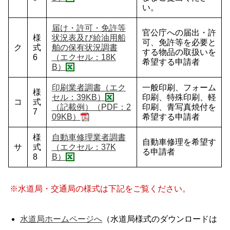
い。
届け・許可・免許等
官公庁への届出・許
様
状況表及び給油用船
可、免許等を必要と
ク
式
舶の保有状況調書
する物品の取扱いを
6
（エクセル：18K
希望する申請者
B）
印刷業者調書（エク
一般印刷、フォーム
様
セル：39KB）
印刷、特殊印刷、軽
コ
式
（記載例）（PDF：2
印刷、青写真焼付を
7
09KB）
希望する申請者
様
自動車修理業者調書
自動車修理を希望す
サ
式
（エクセル：37K
る申請者
8
B）
※水道局・交通局の様式は下記をご覧ください。
水道局ホームページへ
（水道局様式のダウンロードは