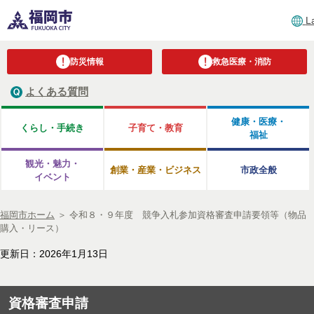
L
防災情報
救急医療・消防
よくある質問
健康・医療・
くらし・手続き
子育て・教育
福祉
観光・魅力・
創業・産業・ビジネス
市政全般
イベント
福岡市ホーム
＞
令和８・９年度 競争入札参加資格審査申請要領等（物品
購入・リース）
更新日：2026年1月13日
資格審査申請