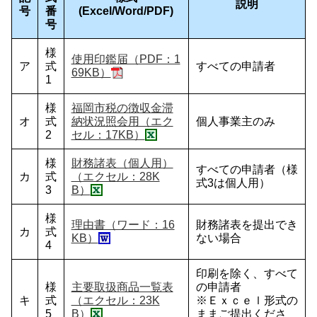
説明
号
番
(Excel/Word/PDF)
号
様
使用印鑑届（PDF：1
ア
式
すべての申請者
69KB）
1
様
福岡市税の徴収金滞
オ
式
納状況照会用（エク
個人事業主のみ
2
セル：17KB）
様
財務諸表（個人用）
すべての申請者（様
カ
式
（エクセル：28K
式3は個人用）
3
B）
様
理由書（ワード：16
財務諸表を提出でき
カ
式
KB）
ない場合
4
印刷を除く、すべて
様
主要取扱商品一覧表
の申請者
キ
式
（エクセル：23K
※Ｅｘｃｅｌ形式の
5
B）
ままご提出くださ