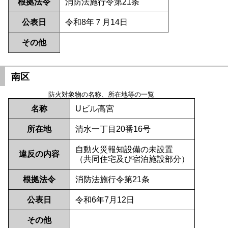
根拠法令
消防法施行令第21条
公表日
令和8年７月14日
その他
南区
防火対象物の名称、所在地等の一覧
名称
Uビル高宮
所在地
清水一丁目20番16号
自動火災報知設備の未設置
違反の内容
（共同住宅及び宿泊施設部分）
根拠法令
消防法施行令第21条
公表日
令和6年7月12日
その他