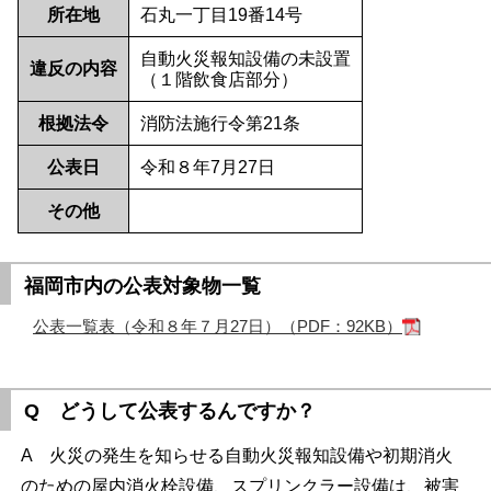
所在地
石丸一丁目19番14号
自動火災報知設備の未設置
違反の内容
（１階飲食店部分）
根拠法令
消防法施行令第21条
公表日
令和８年7月27日
その他
福岡市内の公表対象物一覧
公表一覧表（令和８年７月27日）（PDF：92KB）
Q どうして公表するんですか？
A 火災の発生を知らせる自動火災報知設備や初期消火
のための屋内消火栓設備、スプリンクラー設備は、被害