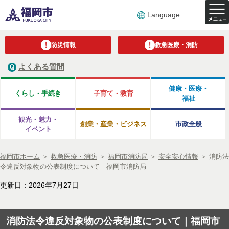
Language
防災情報
救急医療・消防
よくある質問
健康・医療・
くらし・手続き
子育て・教育
福祉
観光・魅力・
創業・産業・ビジネス
市政全般
イベント
福岡市ホーム
＞
救急医療・消防
＞
福岡市消防局
＞
安全安心情報
＞
消防法
令違反対象物の公表制度について｜福岡市消防局
更新日：2026年7月27日
消防法令違反対象物の公表制度について｜福岡市