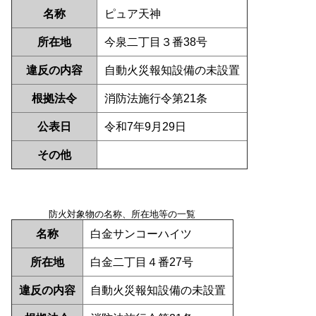
名称
ピュア天神
所在地
今泉二丁目３番38号
違反の内容
自動火災報知設備の未設置
根拠法令
消防法施行令第21条
公表日
令和7年9月29日
その他
防火対象物の名称、所在地等の一覧
名称
白金サンコーハイツ
所在地
白金二丁目４番27号
違反の内容
自動火災報知設備の未設置