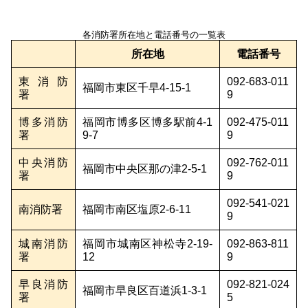
各消防署所在地と電話番号の一覧表
所在地
電話番号
東消防
092-683-011
福岡市東区千早4-15-1
署
9
博多消防
福岡市博多区博多駅前4-1
092-475-011
署
9-7
9
中央消防
092-762-011
福岡市中央区那の津2-5-1
署
9
092-541-021
南消防署
福岡市南区塩原2-6-11
9
城南消防
福岡市城南区神松寺2-19-
092-863-811
署
12
9
早良消防
092-821-024
福岡市早良区百道浜1-3-1
署
5