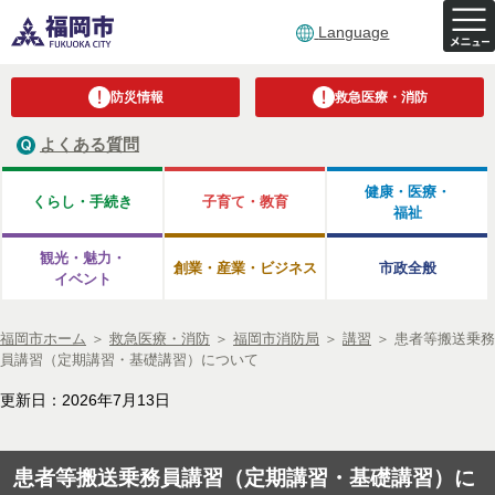
Language
防災情報
救急医療・消防
よくある質問
健康・医療・
くらし・手続き
子育て・教育
福祉
観光・魅力・
創業・産業・ビジネス
市政全般
イベント
福岡市ホーム
＞
救急医療・消防
＞
福岡市消防局
＞
講習
＞
患者等搬送乗務
員講習（定期講習・基礎講習）について
更新日：2026年7月13日
患者等搬送乗務員講習（定期講習・基礎講習）に