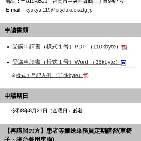
郵送：〒810-8521 福岡市中央区舞鶴三丁目9番7号
E-mail：
kyukyu.119@city.fukuoka.lg.jp
申請書類
受講申請書（様式１号）PDF （110kbyte）
受講申請書（様式１号）Word （35kbyte）
※
様式１号記入例 （114kbyte）
申請期日
令和8年8月21日（金曜日）必着
【再講習の方】患者等搬送乗務員定期講習(車椅
子・寝台兼用車両)