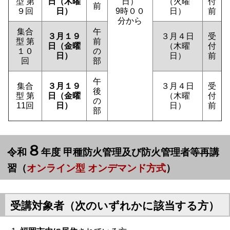
型 第
日（木曜
日）
（火曜
付
前
９回
日）
9時００
日）
前
分から
集合
午
３月１９
３月４日
受
型 第
前
日（金曜
（木曜
付
１０
の
日）
日）
前
回
部
午
集合
３月１９
３月４日
受
後
型 第
日（金曜
（木曜
付
の
11回
日）
日）
前
部
８
令和
年度
甲種防火管理及び防火管理者等再講
習（
オンライン型 オンデマンド方式
）
受講対象者（次のいずれかに該当する方）