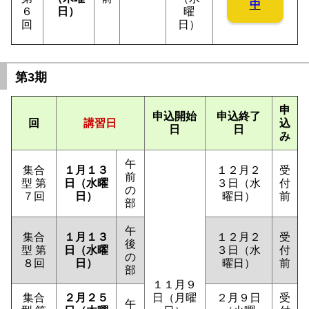
中
６
日）
曜
回
日）
第3期
申
申込開始
申込終了
回
講習日
込
日
日
み
午
集合
１月１３
１２月２
受
前
型 第
日（水曜
３日（水
付
の
７回
日）
曜日）
前
部
午
集合
１月１３
１２月２
受
後
型 第
日（水曜
３日（水
付
の
８回
日）
曜日）
前
部
１１月９
集合
２月２５
日（月曜
２月９日
受
午