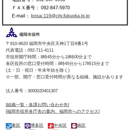
ＦＡＸ番号： 092-847-5970
E-mail：
bosai.119@city.fukuoka.lg.jp
〒810-8620 福岡市中央区天神1丁目8番1号
代表電話：092-711-4111
市役所開庁時間：8時45分から18時00分まで
各区役所の窓口受付時間：8時45分から17時15分まで
(土・日・祝日・年末年始を除く)
※一部、開庁・窓口受付時間が異なる組織、施設があります
法人番号：3000020401307
[
組織一覧・各課お問い合わせ先
]
[
福岡市役所各庁舎の案内、福岡市へのアクセス
]
東区
博多区
中央区
南区