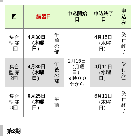
申
申込開始
申込終了
回
講習日
込
日
日
み
午
受
集合
4月30日
4月15日
前
付
型 第
（木曜
（水曜
の
終
1回
日）
日）
部
了
2月16日
午
受
集合
4月30日
（月曜
4月15日
後
付
型 第
（木曜
日）
（水曜
の
終
2回
日）
９時００
日）
部
了
分から
受
集合
6月25日
6月11日
午
付
型 第
（木曜
（木曜
前
終
3回
日）
日）
了
第2期