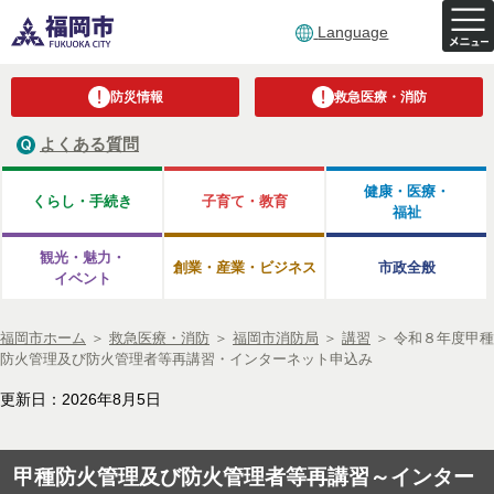
Language
防災情報
救急医療・消防
よくある質問
健康・医療・
くらし・手続き
子育て・教育
福祉
観光・魅力・
創業・産業・ビジネス
市政全般
イベント
福岡市ホーム
＞
救急医療・消防
＞
福岡市消防局
＞
講習
＞
令和８年度甲種
防火管理及び防火管理者等再講習・インターネット申込み
更新日：2026年8月5日
甲種防火管理及び防火管理者等再講習～インター