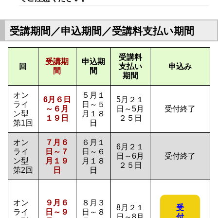
受講期間／申込期間／受講料支払い期間
受講料
受講期
申込期
回
支払い
申込み
間
間
期間
オン
５月１
6月６日
5月２１
ライ
日～５
～６月
日～5月
受付終了
ン型
月１８
１９日
２５日
第1回
日
オン
７月６
６月１
6月２１
ライ
日～７
日～６
日～6月
受付終了
ン型
月１９
月１８
２５日
第2回
日
日
オン
９月６
８月３
受
8月２１
ライ
日～９
日～８
付
日～8月