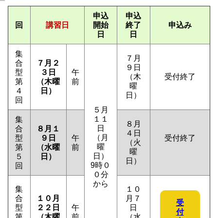
申込
申込
回
講習日
開始
終了
申込み
日
日
集
７月
合
７月２
９日
型
３日
午
（木
受付終了
第
（木曜
前
曜
４
日）
日）
回
５月
１１
集
８月
日
合
８月１
４日
（月
型
９日
午
受付終了
（火
曜
第
（水曜
前
曜
日）
５
日）
日）
9時０
回
０分
から
集
１０
合
１０月
月７
受
型
２２日
午
日
付
第
（木曜
前
（水