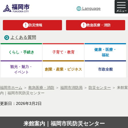
Language
防災情報
救急医療・消防
よくある質問
健康・医療・
くらし・手続き
子育て・教育
福祉
観光・魅力・
創業・産業・ビジネス
市政全般
イベント
福岡市ホーム
＞
救急医療・消防
＞
福岡市消防局
＞
防災センター
＞
来館案
内｜福岡市民防災センター
更新日：2026年3月2日
来館案内｜福岡市民防災センター