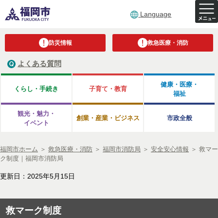
Language
防災情報
救急医療・消防
よくある質問
健康・医療・
くらし・手続き
子育て・教育
福祉
観光・魅力・
創業・産業・ビジネス
市政全般
イベント
福岡市ホーム
＞
救急医療・消防
＞
福岡市消防局
＞
安全安心情報
＞
救マー
ク制度｜福岡市消防局
更新日：2025年5月15日
救マーク制度