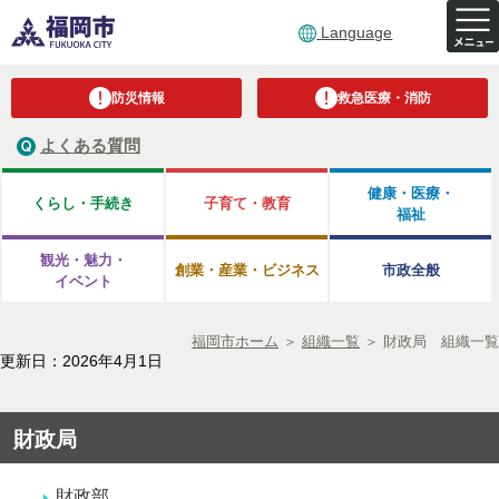
Language
防災情報
救急医療・消防
よくある質問
健康・医療・
くらし・手続き
子育て・教育
福祉
観光・魅力・
創業・産業・ビジネス
市政全般
イベント
福岡市ホーム
＞
組織一覧
＞
財政局 組織一覧
更新日：2026年4月1日
財政局
財政部