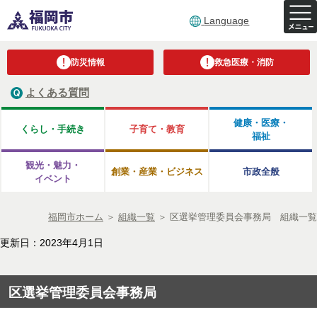
Language
防災情報
救急医療・消防
よくある質問
健康・医療・
くらし・手続き
子育て・教育
福祉
観光・魅力・
創業・産業・ビジネス
市政全般
イベント
福岡市ホーム
＞
組織一覧
＞
区選挙管理委員会事務局 組織一覧
更新日：2023年4月1日
区選挙管理委員会事務局