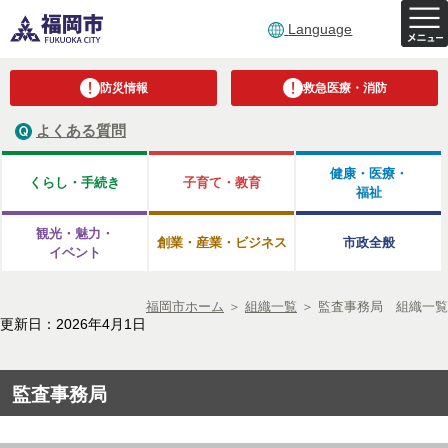
Language
防災情報
救急医療・消防
よくある質問
健康・医療・
くらし・手続き
子育て・教育
福祉
観光・魅力・
創業・産業・ビジネス
市政全般
イベント
福岡市ホーム
＞
組織一覧
＞
監査事務局 組織一覧
更新日：2026年4月1日
監査事務局