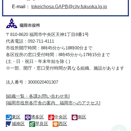
E-mail：
tokeichosa.GAPB@city.fukuoka.lg.jp
〒810-8620 福岡市中央区天神1丁目8番1号
代表電話：092-711-4111
市役所開庁時間：8時45分から18時00分まで
各区役所の窓口受付時間：8時45分から17時15分まで
(土・日・祝日・年末年始を除く)
※一部、開庁・窓口受付時間が異なる組織、施設があります
法人番号：3000020401307
[
組織一覧・各課お問い合わせ先
]
[
福岡市役所各庁舎の案内、福岡市へのアクセス
]
東区
博多区
中央区
南区
城南区
早良区
西区