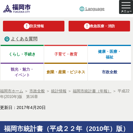
Language
防災情報
救急医療・消防
よくある質問
健康・医療・
くらし・手続き
子育て・教育
福祉
観光・魅力・
創業・産業・ビジネス
市政全般
イベント
福岡市ホーム
＞
市政全般
＞
統計情報
＞
福岡市統計書（年報）
＞
平成22
年(2010年)版 第16章
更新日：2017年4月20日
福岡市統計書（平成２２年（2010年）版）