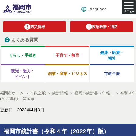
Language
防災情報
救急医療・消防
よくある質問
健康・医療・
くらし・手続き
子育て・教育
福祉
観光・魅力・
創業・産業・ビジネス
市政全般
イベント
福岡市ホーム
＞
市政全般
＞
統計情報
＞
福岡市統計書（年報）
＞
令和４年
(2022年)版 第４章
更新日：2023年4月3日
福岡市統計書（令和４年（2022年）版）