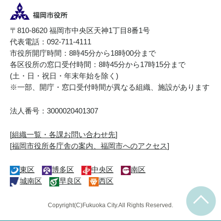
〒810-8620 福岡市中央区天神1丁目8番1号
代表電話：092-711-4111
市役所開庁時間：8時45分から18時00分まで
各区役所の窓口受付時間：8時45分から17時15分まで
(土・日・祝日・年末年始を除く)
※一部、開庁・窓口受付時間が異なる組織、施設があります
法人番号：3000020401307
[
組織一覧・各課お問い合わせ先
]
[
福岡市役所各庁舎の案内、福岡市へのアクセス
]
東区
博多区
中央区
南区
城南区
早良区
西区
Copyright(C)Fukuoka City.All Rights Reserved.