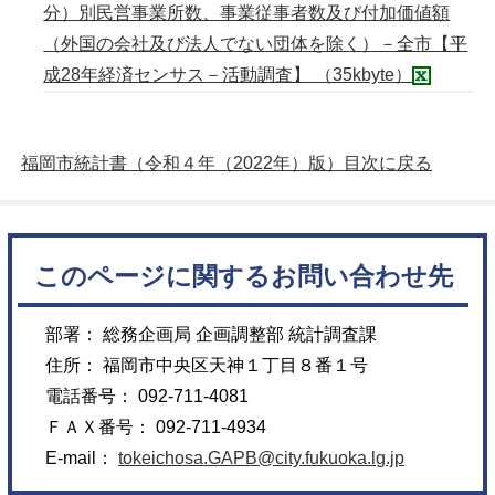
分）別民営事業所数、事業従事者数及び付加価値額
（外国の会社及び法人でない団体を除く）－全市【平
成28年経済センサス－活動調査】 （35kbyte）
福岡市統計書（令和４年（2022年）版）目次に戻る
このページに関するお問い合わせ先
部署： 総務企画局 企画調整部 統計調査課
住所： 福岡市中央区天神１丁目８番１号
電話番号： 092-711-4081
ＦＡＸ番号： 092-711-4934
E-mail：
tokeichosa.GAPB@city.fukuoka.lg.jp