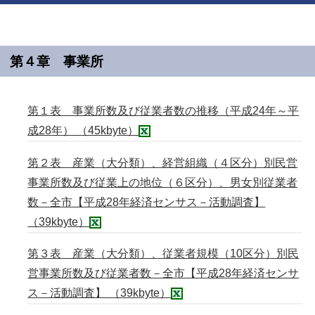
第４章 事業所
第１表 事業所数及び従業者数の推移（平成24年～平
成28年） （45kbyte）
第２表 産業（大分類）、経営組織（４区分）別民営
事業所数及び従業上の地位（６区分）、男女別従業者
数－全市【平成28年経済センサス－活動調査】
（39kbyte）
第３表 産業（大分類）、従業者規模（10区分）別民
営事業所数及び従業者数－全市【平成28年経済センサ
ス－活動調査】 （39kbyte）