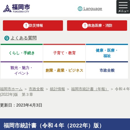
Language
防災情報
救急医療・消防
よくある質問
健康・医療・
くらし・手続き
子育て・教育
福祉
観光・魅力・
創業・産業・ビジネス
市政全般
イベント
福岡市ホーム
＞
市政全般
＞
統計情報
＞
福岡市統計書（年報）
＞
令和４年
(2022年)版 第３章
更新日：2023年4月3日
福岡市統計書（令和４年（2022年）版）