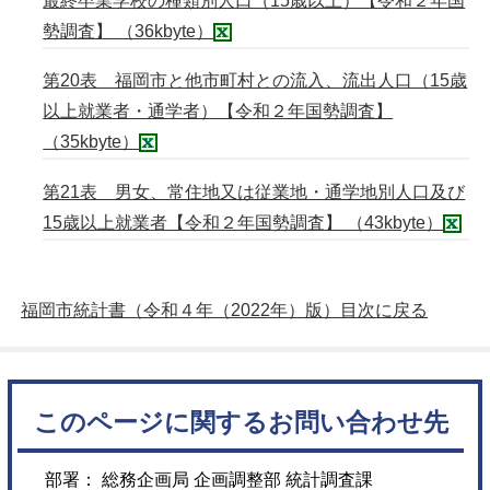
最終卒業学校の種類別人口（15歳以上）【令和２年国
勢調査】 （36kbyte）
第20表 福岡市と他市町村との流入、流出人口（15歳
以上就業者・通学者）【令和２年国勢調査】
（35kbyte）
第21表 男女、常住地又は従業地・通学地別人口及び
15歳以上就業者【令和２年国勢調査】 （43kbyte）
福岡市統計書（令和４年（2022年）版）目次に戻る
このページに関するお問い合わせ先
部署： 総務企画局 企画調整部 統計調査課