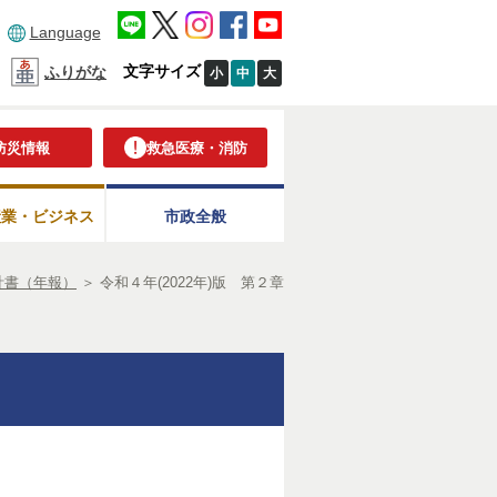
Language
文字サイズ
ふりがな
小
中
大
防災情報
救急医療・消防
産業・ビジネス
市政全般
計書（年報）
＞
令和４年(2022年)版 第２章