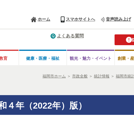
ホーム
スマホサイトへ
音声読み上げ
よくある質問
教育
健康・医療・
福祉
観光・魅力・
イベント
創業・
福岡市ホーム
＞
市政全般
＞
統計情報
＞
福岡市統
４年（2022年）版）