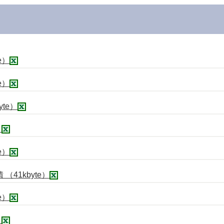
e）
e）
te）
）
e）
41kbyte）
e）
）