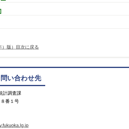
2年）版）目次に戻る
お問い合わせ先
 統計調査課
目８番１号
fukuoka.lg.jp