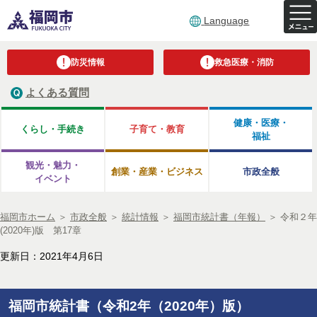
Language
防災情報
救急医療・消防
よくある質問
健康・医療・
くらし・手続き
子育て・教育
福祉
観光・魅力・
創業・産業・ビジネス
市政全般
イベント
福岡市ホーム
＞
市政全般
＞
統計情報
＞
福岡市統計書（年報）
＞
令和２年
(2020年)版 第17章
更新日：2021年4月6日
福岡市統計書（令和2年（2020年）版）