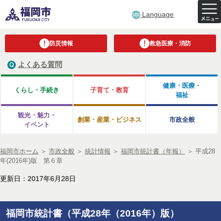
Language
防災情報
救急医療・消防
よくある質問
健康・医療・
くらし・手続き
子育て・教育
福祉
観光・魅力・
創業・産業・ビジネス
市政全般
イベント
福岡市ホーム
＞
市政全般
＞
統計情報
＞
福岡市統計書（年報）
＞
平成28
年(2016年)版 第６章
更新日：2017年6月28日
福岡市統計書（平成28年（2016年）版）