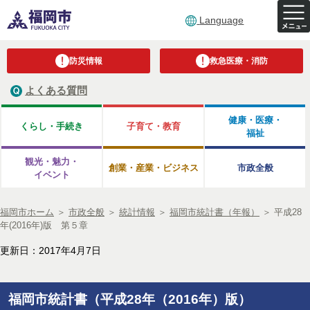
Language
防災情報
救急医療・消防
よくある質問
健康・医療・
くらし・手続き
子育て・教育
福祉
観光・魅力・
創業・産業・ビジネス
市政全般
イベント
福岡市ホーム
＞
市政全般
＞
統計情報
＞
福岡市統計書（年報）
＞
平成28
年(2016年)版 第５章
更新日：2017年4月7日
福岡市統計書（平成28年（2016年）版）