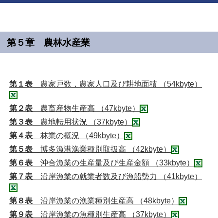
第５章 農林水産業
第１表
農家戸数，農家人口及び耕地面積 （54kbyte）
第２表
農畜産物生産高 （47kbyte）
第３表
農地転用状況 （37kbyte）
第４表
林業の概況 （49kbyte）
第５表
博多漁港漁業種別取扱高 （42kbyte）
第６表
沖合漁業の生産量及び生産金額 （33kbyte）
第７表
沿岸漁業の就業者数及び漁船勢力 （41kbyte）
第８表
沿岸漁業の漁業種別生産高 （48kbyte）
第９表
沿岸漁業の魚種別生産高 （37kbyte）