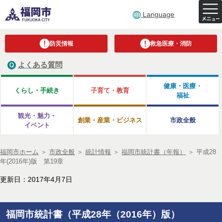
Language
防災情報
救急医療・消防
よくある質問
健康・医療・
くらし・手続き
子育て・教育
福祉
観光・魅力・
創業・産業・ビジネス
市政全般
イベント
福岡市ホーム
＞
市政全般
＞
統計情報
＞
福岡市統計書（年報）
＞
平成28
年(2016年)版 第19章
更新日：2017年4月7日
福岡市統計書（平成28年（2016年）版）