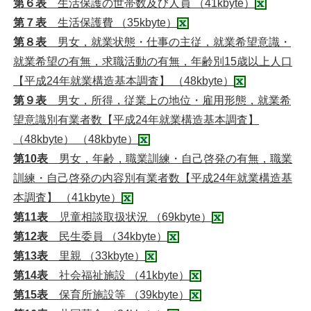
第６表
生活保護の世帯数及び人員 （41kbyte）
第７表
生活保護費 （35kbyte）
第８表
男女，就業状態・仕事の主従，就業希望意識・
就業希望の有無，求職活動の有無，年齢別15歳以上人口
【平成24年就業構造基本調査】 （48kbyte）
第９表
男女，所得，従業上の地位・雇用形態，就業希
望意識別有業者数【平成24年就業構造基本調査】
（48kbyte） （48kbyte）
第10表
男女，年齢，職業訓練・自己啓発の有無，職業
訓練・自己啓発の内容別有業者数【平成24年就業構造基
本調査】 （41kbyte）
第11表
児童相談取扱状況 （69kbyte）
第12表
民生委員 （34kbyte）
第13表
里親 （33kbyte）
第14表
社会福祉施設 （41kbyte）
第15表
保育所施設等 （39kbyte）