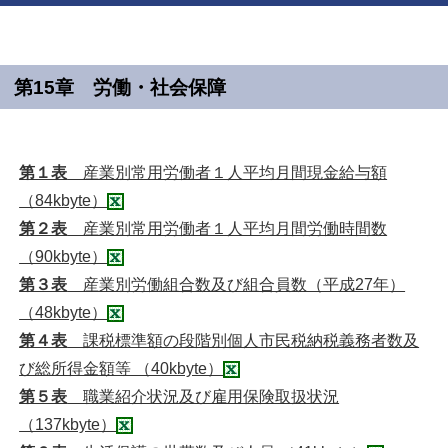
第15章 労働・社会保障
第１表
産業別常用労働者１人平均月間現金給与額
（84kbyte）
第２表
産業別常用労働者１人平均月間労働時間数
（90kbyte）
第３表
産業別労働組合数及び組合員数（平成27年）
（48kbyte）
第４表
課税標準額の段階別個人市民税納税義務者数及
び総所得金額等 （40kbyte）
第５表
職業紹介状況及び雇用保険取扱状況
（137kbyte）