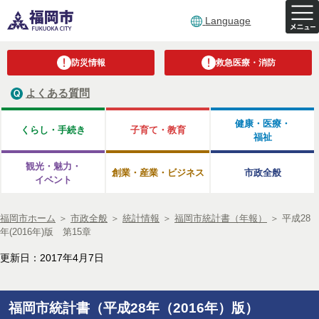
Language
防災情報
救急医療・消防
よくある質問
健康・医療・
くらし・手続き
子育て・教育
福祉
観光・魅力・
創業・産業・ビジネス
市政全般
イベント
福岡市ホーム
＞
市政全般
＞
統計情報
＞
福岡市統計書（年報）
＞
平成28
年(2016年)版 第15章
更新日：2017年4月7日
福岡市統計書（平成28年（2016年）版）