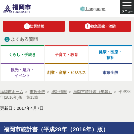
Language
防災情報
救急医療・消防
よくある質問
健康・医療・
くらし・手続き
子育て・教育
福祉
観光・魅力・
創業・産業・ビジネス
市政全般
イベント
福岡市ホーム
＞
市政全般
＞
統計情報
＞
福岡市統計書（年報）
＞
平成28
年(2016年)版 第13章
更新日：2017年4月7日
福岡市統計書（平成28年（2016年）版）