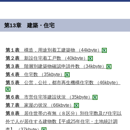
第13章 建築・住宅
第１表
構造，用途別着工建築物 （44kbyte）
第２表
新設住宅着工戸数 （40kbyte）
第３表
階層別建築物確認申請件数 （34kbyte）
第４表
住宅数 （35kbyte）
第５表
公営，公社，都市再生機構住宅数 （46kbyte）
第６表
市営住宅等建設状況 （35kbyte）
第７表
家屋の状況 （66kbyte）
第８表
居住世帯の有無（８区分）別住宅数及び住宅以
外で人が居住する建物数【平成25年住宅・土地統計調
査】 （37kbyte）