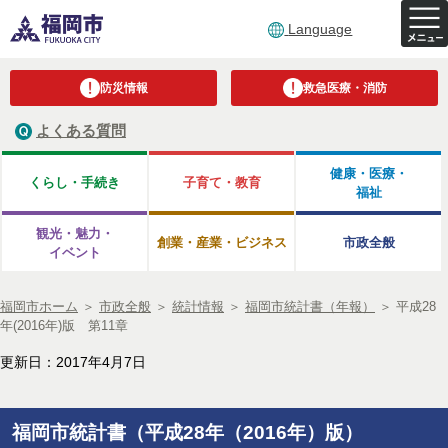
Language
防災情報
救急医療・消防
よくある質問
健康・医療・
くらし・手続き
子育て・教育
福祉
観光・魅力・
創業・産業・ビジネス
市政全般
イベント
福岡市ホーム
＞
市政全般
＞
統計情報
＞
福岡市統計書（年報）
＞
平成28
年(2016年)版 第11章
更新日：2017年4月7日
福岡市統計書（平成28年（2016年）版）