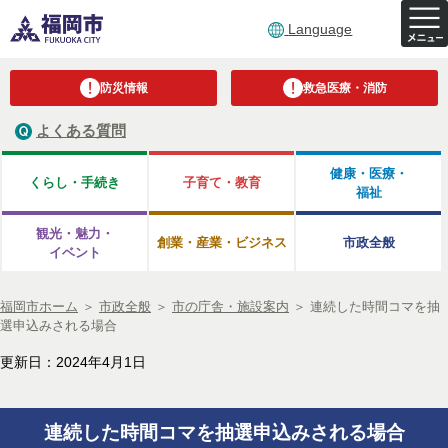
Language
防災情報
救急医療・消防
よくある質問
健康・医療・
くらし・手続き
子育て・教育
福祉
観光・魅力・
創業・産業・ビジネス
市政全般
イベント
福岡市ホーム
＞
市政全般
＞
市の庁舎・施設案内
＞
連続した時間コマを抽
選申込みされる場合
更新日：2024年4月1日
連続した時間コマを抽選申込みされる場合