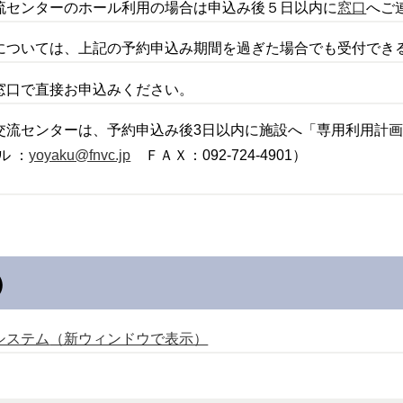
流センターのホール利用の場合は申込み後５日以内に
窓口
へご
については、上記の予約申込み期間を過ぎた場合でも受付でき
窓口で直接お申込みください。
交流センターは、予約申込み後3日以内に施設へ「専用利用計画
ル ：
yoyaku@fnvc.jp
ＦＡＸ：092-724-4901）
）
システム
（新ウィンドウで表示）