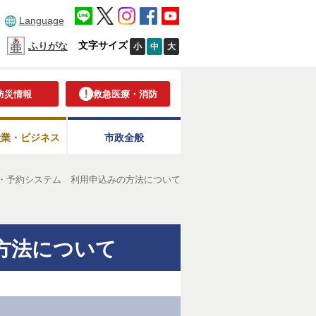
Language
文字サイズ
ふりがな
小
中
大
防災情報
救急医療・消防
産業・ビジネス
市政全般
・予約システム 利用申込みの方法について
方法について