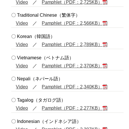
Video
／
Pamphlet（PDF：2,725KB）
〇 Traditional Chinese（繁体字）
Video
／
Pamphlet（PDF：2,566KB）
〇 Korean（韓国語）
Video
／
Pamphlet（PDF：2,789KB）
〇 Vietnamese（ベトナム語）
Video
／
Pamphlet（PDF：2,370KB）
〇 Nepali（ネパール語）
Video
／
Pamphlet（PDF：2,340KB）
〇 Tagalog（タガログ語）
Video
／
Pamphlet（PDF：2,277KB）
〇 Indonesian（インドネシア語）