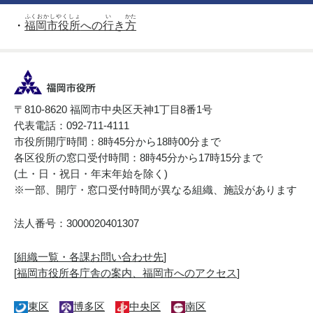
ふくおかしやくしょ
い
かた
・
福岡市役所
への
行
き
方
〒810-8620 福岡市中央区天神1丁目8番1号
代表電話：092-711-4111
市役所開庁時間：8時45分から18時00分まで
各区役所の窓口受付時間：8時45分から17時15分まで
(土・日・祝日・年末年始を除く)
※一部、開庁・窓口受付時間が異なる組織、施設があります
法人番号：3000020401307
[
組織一覧・各課お問い合わせ先
]
[
福岡市役所各庁舎の案内、福岡市へのアクセス
]
東区
博多区
中央区
南区