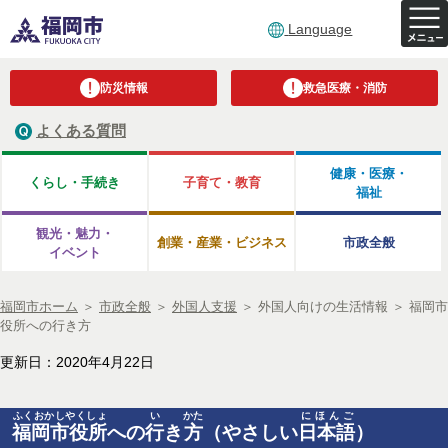
Language
防災情報
救急医療・消防
よくある質問
健康・医療・
くらし・手続き
子育て・教育
福祉
観光・魅力・
創業・産業・ビジネス
市政全般
イベント
福岡市ホーム
＞
市政全般
＞
外国人支援
＞
外国人向けの生活情報
＞
福岡市
役所への行き方
更新日：2020年4月22日
ふくおかしやくしょ
い
かた
にほんご
福岡市役所
への
行
き
方
（やさしい
日本語
）