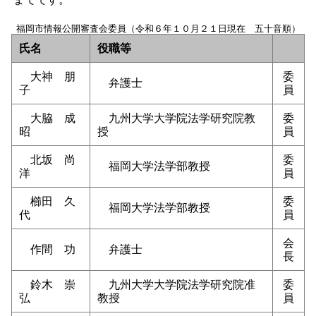
福岡市情報公開審査会委員（令和６年１０月２１日現在 五十音順）
氏名
役職等
大神 朋
委
弁護士
子
員
大脇 成
九州大学大学院法学研究院教
委
昭
授
員
北坂 尚
委
福岡大学法学部教授
洋
員
櫛田 久
委
福岡大学法学部教授
代
員
会
作間 功
弁護士
長
鈴木 崇
九州大学大学院法学研究院准
委
弘
教授
員