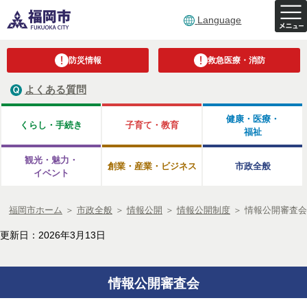
Language
防災情報
救急医療・消防
よくある質問
健康・医療・
くらし・手続き
子育て・教育
福祉
観光・魅力・
創業・産業・ビジネス
市政全般
イベント
福岡市ホーム
＞
市政全般
＞
情報公開
＞
情報公開制度
＞
情報公開審査会
更新日：2026年3月13日
情報公開審査会