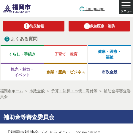
Language
防災情報
救急医療・消防
よくある質問
健康・医療・
くらし・手続き
子育て・教育
福祉
観光・魅力・
創業・産業・ビジネス
市政全般
イベント
福岡市ホーム
＞
市政全般
＞
予算・決算・市債・寄付等
＞
補助金等審査委
員会
補助金等審査委員会
「福岡市補助金ガイドライン」
2016年2月19日