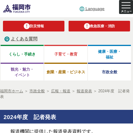
Language
防災情報
救急医療・消防
よくある質問
健康・医療・
くらし・手続き
子育て・教育
福祉
観光・魅力・
創業・産業・ビジネス
市政全般
イベント
福岡市ホーム
＞
市政全般
＞
広報・報道
＞
報道発表
＞
2024年度 記者発
表
2024年度 記者発表
報道機関に提供した報道発表資料です。