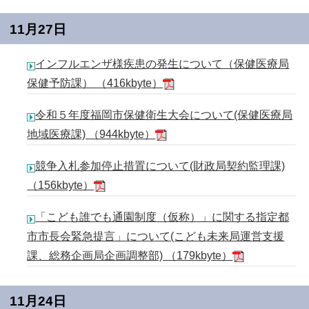
11月27日
インフルエンザ様疾患の発生について（保健医療局
保健予防課） （416kbyte）
令和５年度福岡市保健衛生大会について(保健医療局
地域医療課) （944kbyte）
競争入札参加停止措置について(財政局契約監理課)
（156kbyte）
「こども誰でも通園制度（仮称）」に関する指定都
市市長会緊急提言」について(こども未来局運営支援
課、総務企画局企画調整部) （179kbyte）
11月24日