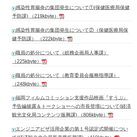
感染性胃腸炎の集団発生について①(保健医療局保健
予防課) （219kbyte）
感染性胃腸炎の集団発生について②（保健医療局保
健予防課） （222kbyte）
職員の処分について（総務企画局人事課）
（225kbyte）
職員の処分について（教育委員会服務指導課）
（248kbyte）
福岡フィルムコミッション支援作品映画『すうぷ』
予告編披露＆トークショーへの市長登壇について(経済
観光文化局コンテンツ振興課) （806kbyte）
エンジニアビザ活用企業の第１号認定式開催につい