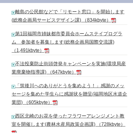
離島の公民館などで「リモート窓口」を開始します
(総務企画局サービスデザイン課) （834kbyte）
第1回福岡市姉妹都市委員会ホームステイプログラ
ム 参加者を募集します(総務企画局国際交流課)
（1,491kbyte）
不法投棄防止街頭啓発キャンペーンを実施(環境局産
業廃棄物指導課) （647kbyte）
「筑後川へのありがとうを集めよう！」感謝のメッ
セージを集めた学生らに感謝状を贈呈(福岡地区水道企
業団) （605kbyte）
西区北崎のお花を使ったフラワーアレンジメント教
室を開催します(農林水産局政策企画課) （728kbyte）