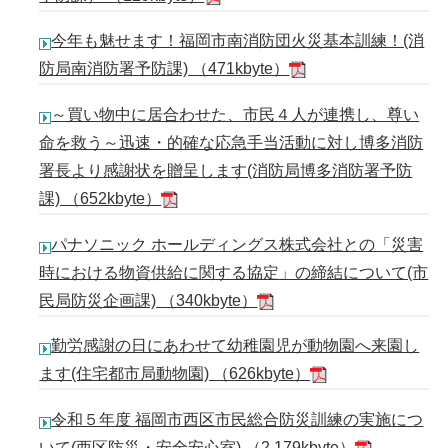
今年も魅せます！福岡市南消防団火災基本訓練！(消
防局南消防署予防課) （471kbyte）
～買い物中に居合わせた、市民４人が連携し、尊い
命を救う～迅速・的確な応急手当活動に対し博多消防
署長より感謝状を贈呈します(消防局博多消防署予防
課) （652kbyte）
パナソニック ホールディングス株式会社との「災害
時における物資供給に関する協定」の締結について(市
民局防災企画課) （340kbyte）
勤労感謝の日にあわせて幼稚園児が動物園へ来園し
ます(住宅都市局動物園) （626kbyte）
令和５年度 福岡市西区市民総合防災訓練の実施につ
いて(西区防災・安全安心室) （2,179kbyte）