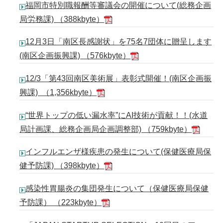
福岡市特別職報酬等審議会の開催について(総務企画
局労務課) （388kbyte）
12月3日「南区長感謝状」を75名7団体に贈呈します
(南区企画振興課) （576kbyte）
12/3「第43回南区美術展」表彰式開催！(南区企画振
興課) （1,356kbyte）
“世界トップの低い漏水率”にAI技術が貢献！！(水道
局計画課、総務企画局企画調整部) （759kbyte）
インフルエンザ様疾患の発生について(保健医療局保
健予防課) （398kbyte）
感染性胃腸炎の集団発生について（保健医療局保健
予防課） （223kbyte）