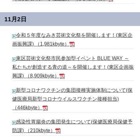
11月2日
令和５年度なみき芸術文化祭を開催します！(東区企
画振興課) （1,981kbyte）
東区芸術文化祭市民参加型イベント BLUE WAY ～
私たちが創造する青の道～を開催します！(東区企画振
興課) （8,909kbyte）
新型コロナワクチンの集団接種実施体制について(保
健医療局新型コロナウイルスワクチン接種担当)
（446kbyte）
感染性胃腸炎の集団発生について(保健医療局保健予
防課) （210kbyte）