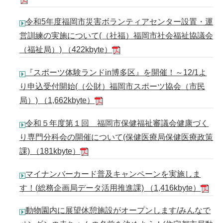
令和5年度福岡市災害ボランティアセンター設置・運
営訓練の実施について(（社福）福岡市社会福祉協議会
（福祉局）) （422kbyte）
『スポーツ体験ランドin博多区』を開催！～12/1よ
り申込受付開始(（公財）福岡市スポーツ協会（市民
局）) （1,662kbyte）
令和５年度第１回 福岡市保健福祉審議会健康づく
り専門分科会の開催について(保健医療局保健医療政策
課) （181kbyte）
マイナンバーカード普及キャンペーンを実施しま
す！(総務企画局データ活用推進課) （1,416kbyte）
動物園内に展望休憩施設がオープンします/みんなで