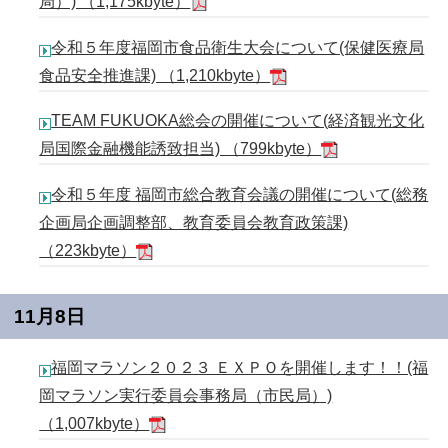
局）) （1,175kbyte）
令和５年度福岡市食品衛生大会について(保健医療局
食品安全推進課) （1,210kbyte）
TEAM FUKUOKA総会の開催について(経済観光文化
局国際金融機能誘致担当) （799kbyte）
令和５年度 福岡市総合教育会議の開催について(総務
企画局企画調整部、教育委員会教育政策課)
（223kbyte）
11月8日
福岡マラソン２０２３ ＥＸＰＯを開催します！！(福
岡マラソン実行委員会事務局（市民局）)
（1,007kbyte）