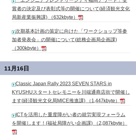
「エンジニアフレンドリーシティ福岡アワード」受
賞者の決定及び表彰式等の開催について(経済観光文化
局新産業振興課) （632kbyte）
次期基本計画の策定に向けた「ワークショップ等参
加者発表会」の開催について(総務企画局企画課)
（300kbyte）
11月16日
Classic Japan Rally 2023 SEVEN STARS in
KYUSHUスタートセレモニーを川端通商店街で開催し
ます(経済観光文化局MICE推進課) （1,447kbyte）
ICTを活用した重度障がい者の就労実現フォーラム
を開催します！(福祉局障がい企画課) （2,087kbyte）