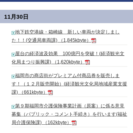
11月30日
地下鉄空港線・箱崎線 新しい車両が決定しまし
た！！(交通局車両課) （1,845kbyte）
屋台の経済波及効果 100億円を突破！(経済観光文
化局まつり振興課) （1,620kbyte）
福岡市の商店街がプレミアム付商品券を販売しま
す！（１２月販売開始）(経済観光文化局地域産業支援
課) （661kbyte）
第９期福岡市介護保険事業計画（原案）に係る意見
募集（パブリック・コメント手続き）を行います(福祉
局介護保険課) （162kbyte）