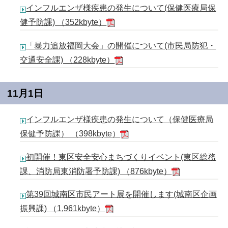
インフルエンザ様疾患の発生について(保健医療局保
健予防課) （352kbyte）
「暴力追放福岡大会」の開催について(市民局防犯・
交通安全課) （228kbyte）
11月1日
インフルエンザ様疾患の発生について（保健医療局
保健予防課） （398kbyte）
初開催！東区安全安心まちづくりイベント(東区総務
課、消防局東消防署予防課) （876kbyte）
第39回城南区市民アート展を開催します(城南区企画
振興課) （1,961kbyte）