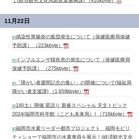
て(経済観光文化局新産業振興課) （410kbyte）
11月22日
感染性胃腸炎の集団発生について（保健医療局保健
予防課） （223kbyte）
インフルエンザ様疾患の発生について（保健医療局
保健予防課） （275kbyte）
「障がい者週間記念の集い」の開催について(福祉局
障がい者支援課) （1,659kbyte）
1/6(土）開催 星語り 新春スペシャル 天文トピック
2024(福岡市科学館（こども未来局）) （716kbyte）
福岡市水素リーダー都市プロジェクト 福岡モビリ
ティショーで福岡市の水素車両を展示！(経済観光文化