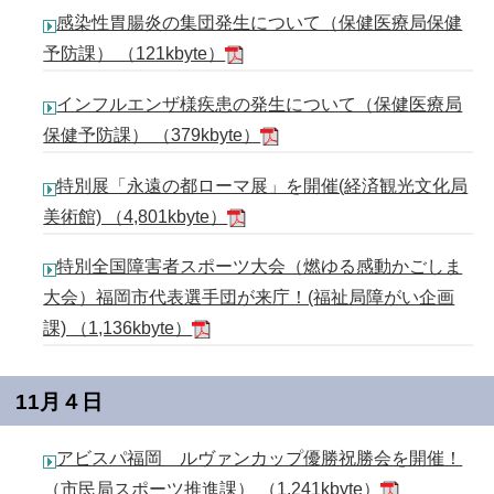
感染性胃腸炎の集団発生について（保健医療局保健
予防課） （121kbyte）
インフルエンザ様疾患の発生について（保健医療局
保健予防課） （379kbyte）
特別展「永遠の都ローマ展」を開催(経済観光文化局
美術館) （4,801kbyte）
特別全国障害者スポーツ大会（燃ゆる感動かごしま
大会）福岡市代表選手団が来庁！(福祉局障がい企画
課) （1,136kbyte）
11月４日
アビスパ福岡 ルヴァンカップ優勝祝勝会を開催！
（市民局スポーツ推進課） （1,241kbyte）