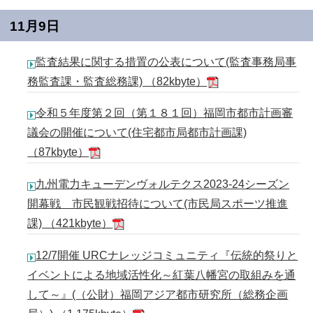
11月9日
監査結果に関する措置の公表について(監査事務局事
務監査課・監査総務課) （82kbyte）
令和５年度第２回（第１８１回）福岡市都市計画審
議会の開催について(住宅都市局都市計画課)
（87kbyte）
九州電力キューデンヴォルテクス2023-24シーズン
開幕戦 市民観戦招待について(市民局スポーツ推進
課) （421kbyte）
12/7開催 URCナレッジコミュニティ『伝統的祭りと
イベントによる地域活性化～紅葉八幡宮の取組みを通
して～』(（公財）福岡アジア都市研究所（総務企画