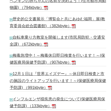
ペンギンの赤ちゃんの名前を決めよう！(住宅都市局動
物園) （794kbyte）
歴史的公文書展示「博覧会と共にあゆむ福岡」展(教
育委員会総合図書館) （382kbyte）
自転車乗り方教室を開催します(市民局防犯・交通安
全課) （672kbyte）
梅毒急増中！～梅毒休日即日検査を行います！～(保
健医療局保健予防課) （907kbyte）
12月１日は『世界エイズデー』～休日即日検査と市
の施設のライトアップを行います！～(保健医療局保健
予防課) （991kbyte）
インフルエンザ様疾患の発生について(保健医療局保
健予防課) （133kbyte）