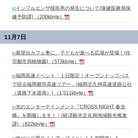
インフルエンザ様疾患の発生について(保健医療局保
健予防課) （200kbyte）
11月7日
展望台カフェ奥に、子どもが遊べる広場が登場！(住
宅都市局植物園) （573kbyte）
福岡高速イベント「１日限定！オープントップバス
で回る福岡都市高速ツアー」(福岡北九州高速道路公社
（道路下水道局）) （1,511kbyte）
光のエンターテインメント『CROSS NIGHT 春吉
橋』を開催します！！(経済観光文化局地域観光推進
課) （822kbyte）