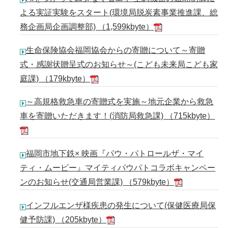
よる実証実験をスタート(環境局脱炭素事業推進課、総
務企画局企画調整部) （1,599kbyte）
生命保険協会福岡協会からの寄贈について～寄贈
式・感謝状贈呈式のお知らせ～(こども未来局こども家
庭課) （179kbyte）
～高規格救急車の寄贈式を実施～地元企業から救急
車を寄贈いただきます！(消防局救急課) （715kbyte）
福岡市地下鉄× 映画『パウ・パトロールザ・マイ
ティ・ムービー』マイティパウパトコラボキャンペー
ンのお知らせ(交通局営業課) （579kbyte）
インフルエンザ様疾患の発生について(保健医療局保
健予防課) （205kbyte）