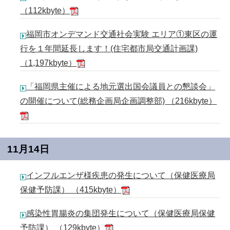
（112kbyte）
福岡市オンデマンド交通社会実験 エリア①東区の運
行を１年間延長します！(住宅都市局交通計画課)
（1,197kbyte）
「福岡県主催による地元選出国会議員との懇談会」
の開催について(総務企画局企画調整部) （216kbyte）
11月14日
インフルエンザ様疾患の発生について（保健医療局
保健予防課） （415kbyte）
感染性胃腸炎の集団発生について（保健医療局保健
予防課） （129kbyte）