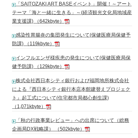
「SAITOZAKI ART BASEイベント」開催！～アート
テーマ「海と一緒に生きる」～(経済観光文化局地域産
業支援課) （642kbyte）
感染性胃腸炎の集団発生について(保健医療局保健予
防課) （119kbyte）
インフルエンザ様疾患の発生について(保健医療局保
健予防課) （129kbyte）
株式会社西日本シティ銀行および福岡地所株式会社
による『西日本シティ銀行本店本館建替えプロジェク
ト』起工式について(住宅都市局都心創生課)
（1,071kbyte）
「秋の行政事業レビュー」への出席について（総務
企画局DX戦略課） （502kbyte）