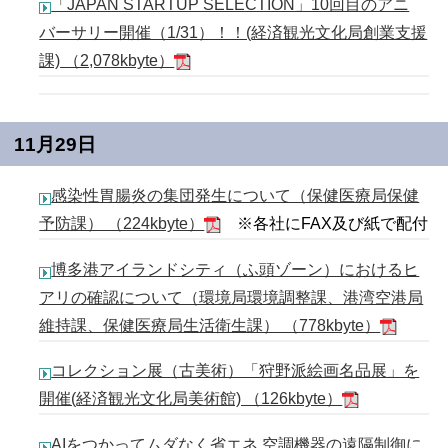
「JAPAN STARTUP SELECTION」10回目のアニ
バーサリー開催（1/31）！！(経済観光文化局創業支援
課) （2,078kbyte）
11月29日
感染性胃腸炎の集団発生について（保健医療局保健
予防課） （224kbyte）
※各社にFAX及び紙で配付
博多港アイランドシティ（ふ頭ゾーン）におけるヒ
アリの確認について（環境局環境調整課、港湾空港局
維持課、保健医療局生活衛生課） （778kbyte）
コレクション展（古美術）「狩野派絵画名品展」を
開催(経済観光文化局美術館) （126kbyte）
AIをつかってムダなく省エネ 空調機器の遠隔制御に