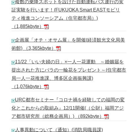
複数の乗降スポットを設けた自動運転バス運行の実
証実験を行います！(FUKUOKA Smart EASTモビリ
ティ推進コンソーシアム（住宅都市局）)
（1,885kbyte）
企画展「オチ・オサム展」を開催(経済観光文化局美
術館) （3,365kbyte）
11/22「いい夫婦の日」×一人一花運動 ～婚姻届を
提出された方にバラの一輪花をプレゼント～(住宅都市
局一人一花推進課、博多区企画振興課)
（1,076kbyte）
URC都市セミナー『コロナ禍を経験しての福岡の変
化とこれからの取組み』12/11開催(（公財）福岡アジ
ア都市研究所（総務企画局）) （892kbyte）
人事異動について（通知）(消防局職員課)