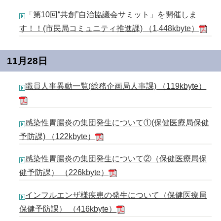
「第10回“共創”自治協議会サミット」を開催しま
す！！(市民局コミュニティ推進課) （1,448kbyte）
11月28日
職員人事異動一覧(総務企画局人事課) （119kbyte）
感染性胃腸炎の集団発生について①(保健医療局保健
予防課) （122kbyte）
感染性胃腸炎の集団発生について②（保健医療局保
健予防課） （226kbyte）
インフルエンザ様疾患の発生について（保健医療局
保健予防課） （416kbyte）