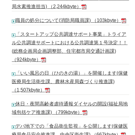
局水素推進担当) （2,244kbyte）
職員の処分について(消防局職員課) （103kbyte）
「スタートアップ公共調達サポート事業」トライア
ル公共調達サポートにおける公共調達第１号決定！！
(総務企画局企画調整部、住宅都市局交通計画課)
（924kbyte）
「いい風呂の日（ひのきの湯）」を開催します(保健
医療局生活衛生課、農林水産局森づくり推進課)
（1,507kbyte）
休日・夜間高齢者虐待通報ダイヤルの開設(福祉局地
域包括ケア推進課) （799kbyte）
デパ地下での「食品衛生監視」を公開します(保健医
療局食品安全推進課、中央区衛生課) （667kbyte）