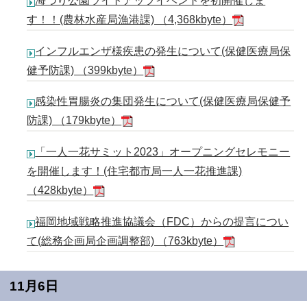
海づり公園ライトアップイベントを初開催しま
す！！(農林水産局漁港課) （4,368kbyte）
インフルエンザ様疾患の発生について(保健医療局保
健予防課) （399kbyte）
感染性胃腸炎の集団発生について(保健医療局保健予
防課) （179kbyte）
「一人一花サミット2023」オープニングセレモニー
を開催します！(住宅都市局一人一花推進課)
（428kbyte）
福岡地域戦略推進協議会（FDC）からの提言につい
て(総務企画局企画調整部) （763kbyte）
11月6日