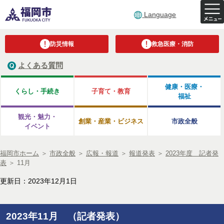
Language
防災情報
救急医療・消防
よくある質問
健康・医療・
くらし・手続き
子育て・教育
福祉
観光・魅力・
創業・産業・ビジネス
市政全般
イベント
福岡市ホーム
＞
市政全般
＞
広報・報道
＞
報道発表
＞
2023年度 記者発
表
＞
11月
更新日：2023年12月1日
2023年11月 （記者発表）