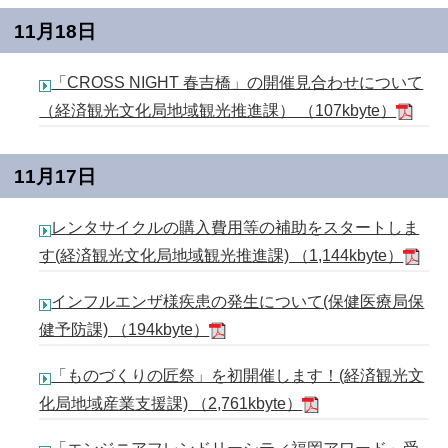
11月18日
「CROSS NIGHT 春吉橋」の開催見合わせについて
（経済観光文化局地域観光推進課） （107kbyte）
11月17日
レンタサイクルの購入費用等の補助をスタートしま
す(経済観光文化局地域観光推進課) （1,144kbyte）
インフルエンザ様疾患の発生について(保健医療局保
健予防課) （194kbyte）
「ものづくりの匠祭」を初開催します！(経済観光文
化局地域産業支援課) （2,761kbyte）