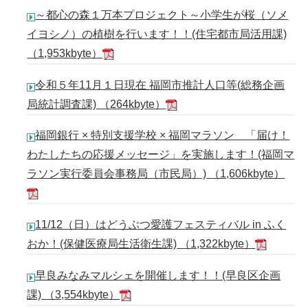
～都心の森１万本プロジェクト～小学生が桜（ソメ
イヨシノ）の植樹を行います！！(住宅都市局活用課)
（1,953kbyte）
令和５年11月１日現在 福岡市推計人口等(総務企画
局統計調査課) （264kbyte）
福岡銀行 × 特別支援学校 × 福岡マラソン 「届け！
わたしたちの応援メッセージ」を実施します！(福岡マ
ラソン実行委員会事務局（市民局）) （1,606kbyte）
11/12（日）はどうぶつ愛護フェスティバル in ふく
おか！(保健医療局生活衛生課) （1,322kbyte）
早良みなみマルシェを開催します！！(早良区企画
課) （3,554kbyte）