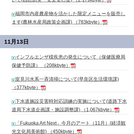
福岡市内産農産物を活かした限定メニューを販売し
ます(農林水産局政策企画課) （783kbyte）
11月13日
インフルエンザ様疾患の発生について（保健医療局
保健予防課） （208kbyte）
室見川水系一斉清掃について(早良区生活環境課)
（377kbyte）
下水道施設災害時対応訓練の実施について(道路下水
道局下水道企画課・施設調整課) （1,067kbyte）
「Fukuoka Art Next」今月のアート（11月）(経済観
光文化局美術館) （450kbyte）