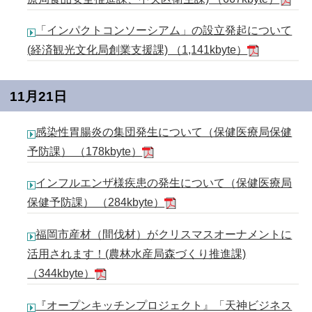
「インパクトコンソーシアム」の設立発起について
(経済観光文化局創業支援課) （1,141kbyte）
11月21日
感染性胃腸炎の集団発生について（保健医療局保健
予防課） （178kbyte）
インフルエンザ様疾患の発生について（保健医療局
保健予防課） （284kbyte）
福岡市産材（間伐材）がクリスマスオーナメントに
活用されます！(農林水産局森づくり推進課)
（344kbyte）
『オープンキッチンプロジェクト』「天神ビジネス