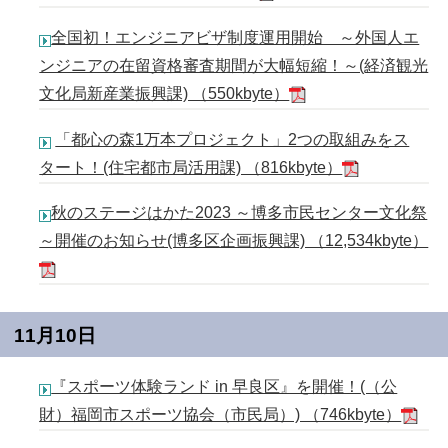
全国初！エンジニアビザ制度運用開始 ～外国人エ
ンジニアの在留資格審査期間が大幅短縮！～(経済観光
文化局新産業振興課) （550kbyte）
「都心の森1万本プロジェクト」2つの取組みをス
タート！(住宅都市局活用課) （816kbyte）
秋のステージはかた2023 ～博多市民センター文化祭
～開催のお知らせ(博多区企画振興課) （12,534kbyte）
11月10日
『スポーツ体験ランド in 早良区』を開催！(（公
財）福岡市スポーツ協会（市民局）) （746kbyte）