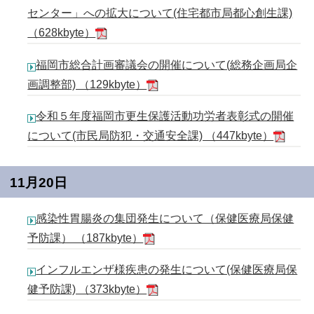
センター」への拡大について(住宅都市局都心創生課)
（628kbyte）
福岡市総合計画審議会の開催について(総務企画局企
画調整部) （129kbyte）
令和５年度福岡市更生保護活動功労者表彰式の開催
について(市民局防犯・交通安全課) （447kbyte）
11月20日
感染性胃腸炎の集団発生について（保健医療局保健
予防課） （187kbyte）
インフルエンザ様疾患の発生について(保健医療局保
健予防課) （373kbyte）