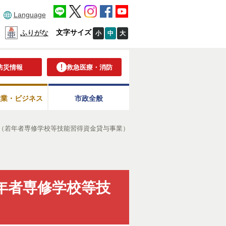
Language
文字サイズ
ふりがな
小
中
大
防災情報
救急医療・消防
産業・ビジネス
市政全般
（若年者専修学校等技能習得資金貸与事業）
年者専修学校等技