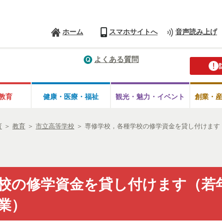
ホーム
スマホサイトへ
音声読み上げ
よくある質問
教育
健康・医療・
福祉
観光・魅力・
イベント
創業・
育
＞
教育
＞
市立高等学校
＞
専修学校，各種学校の修学資金を貸し付けます
校の修学資金を貸し付けます（若
業）