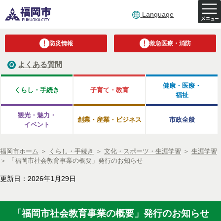
Language
防災情報
救急医療・消防
よくある質問
健康・医療・
くらし・手続き
子育て・教育
福祉
観光・魅力・
創業・産業・ビジネス
市政全般
イベント
福岡市ホーム
＞
くらし・手続き
＞
文化・スポーツ・生涯学習
＞
生涯学習
＞
「福岡市社会教育事業の概要」発行のお知らせ
更新日：2026年1月29日
「福岡市社会教育事業の概要」発行のお知らせ