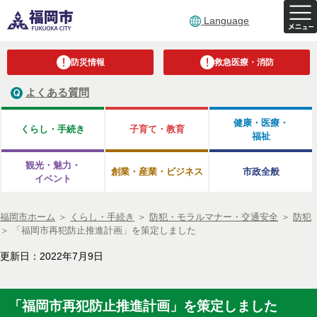
Language
防災情報
救急医療・消防
よくある質問
健康・医療・
くらし・手続き
子育て・教育
福祉
観光・魅力・
創業・産業・ビジネス
市政全般
イベント
福岡市ホーム
＞
くらし・手続き
＞
防犯・モラルマナー・交通安全
＞
防犯
＞
「福岡市再犯防止推進計画」を策定しました
更新日：2022年7月9日
「福岡市再犯防止推進計画」を策定しました