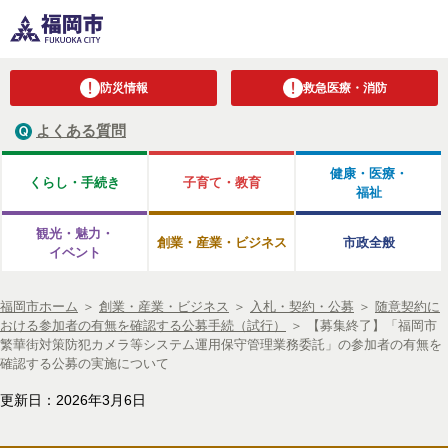
防災情報
救急医療・消防
よくある質問
健康・医療・
くらし・手続き
子育て・教育
福祉
観光・魅力・
創業・産業・ビジネス
市政全般
イベント
福岡市ホーム
＞
創業・産業・ビジネス
＞
入札・契約・公募
＞
随意契約に
おける参加者の有無を確認する公募手続（試行）
＞
【募集終了】「福岡市
繁華街対策防犯カメラ等システム運用保守管理業務委託」の参加者の有無を
確認する公募の実施について
更新日：2026年3月6日