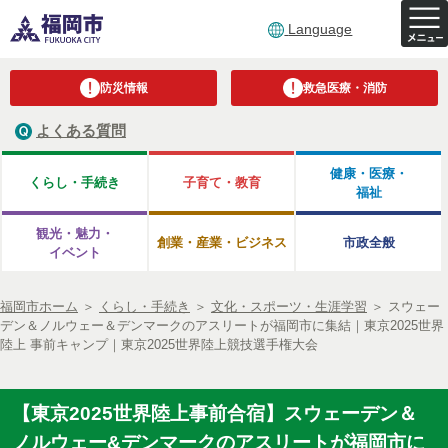
Language
防災情報
救急医療・消防
よくある質問
健康・医療・
くらし・手続き
子育て・教育
福祉
観光・魅力・
創業・産業・ビジネス
市政全般
イベント
福岡市ホーム
＞
くらし・手続き
＞
文化・スポーツ・生涯学習
＞
スウェー
デン＆ノルウェー＆デンマークのアスリートが福岡市に集結｜東京2025世界
陸上 事前キャンプ｜東京2025世界陸上競技選手権大会
【東京2025世界陸上事前合宿】スウェーデン＆
ノルウェー&デンマークのアスリートが福岡市に