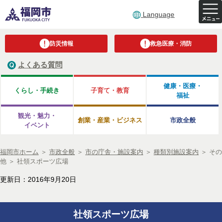
Language
防災情報
救急医療・消防
よくある質問
健康・医療・
くらし・手続き
子育て・教育
福祉
観光・魅力・
創業・産業・ビジネス
市政全般
イベント
福岡市ホーム
＞
市政全般
＞
市の庁舎・施設案内
＞
種類別施設案内
＞
その
他
＞
社領スポーツ広場
更新日：2016年9月20日
社領スポーツ広場