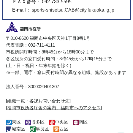
ＦＡＸ番号： 092-733-5595
E-mail：
sports-shisetsu.CAB@city.fukuoka.lg.jp
〒810-8620 福岡市中央区天神1丁目8番1号
代表電話：092-711-4111
市役所開庁時間：8時45分から18時00分まで
各区役所の窓口受付時間：8時45分から17時15分まで
(土・日・祝日・年末年始を除く)
※一部、開庁・窓口受付時間が異なる組織、施設があります
法人番号：3000020401307
[
組織一覧・各課お問い合わせ先
]
[
福岡市役所各庁舎の案内、福岡市へのアクセス
]
東区
博多区
中央区
南区
城南区
早良区
西区