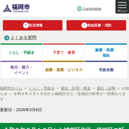
Language
防災情報
救急医療・消防
よくある質問
健康・医療・
くらし・手続き
子育て・教育
福祉
観光・魅力・
創業・産業・ビジネス
市政全般
イベント
福岡市ホーム
＞
くらし・手続き
＞
届出・証明・税金
＞
届出・証明
＞
お知
らせ
＞
令和８年３月１６日から城南区片江・堤地区の町界が一部変わりま
す
更新日：2026年3月6日